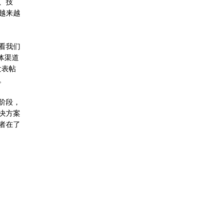
、技
越来越
查看我们
体渠道
发表帖
滴。
阶段，
决方案
者在了