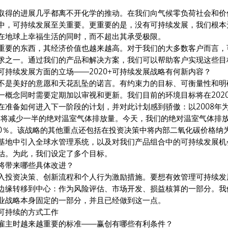
取得的进展几乎都离不开化学的推动。在我们向气候零负荷社会和价
中，可持续发展至关重要。更重要的是，没有可持续发展，我们根本
在地球上幸福生活的同时，而不超出其承受极限。
重要的东西，其经济价值也越来越高。对于我们的大多数客户而言，
求之一。通过我们的产品和解决方案，我们可以帮助客户实现这些
可持续发展方面的立场——2020+可持续发展战略有何新内容？
不是美好的意愿和天花乱坠的诺言。有约束力的目标、可衡量性和明
一概念同时需要定期加以审视和更新。我们目前的环境目标将在202
在准备如何进入下一阶段的计划，并对此计划感到骄傲：以2008年
我们将减少一半的绝对温室气体排放量。今天，我们的绝对温室气体排
了30％。该战略的其他重点还包括在投资决策中将内部二氧化碳价格纳
基地中引入全球水管理系统，以及对我们产品组合中的可持续发展机
估。为此，我们设定了多个目标。
将带来哪些具体改进？
入投资决策、创新流程和个人行为激励措施。要想有效管理可持续发
边缘转移到中心：作为风险评估、市场开发、损益核算的一部分。我
业战略本身固定的一部分，并且已经做到这一点。
可持续的方式工作
雇主时越来越重要的标准——赢创有哪些有利条件？