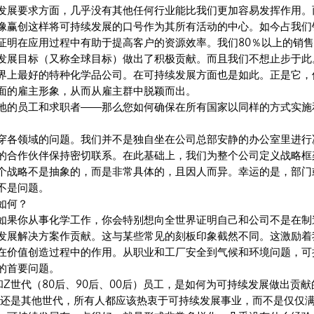
发展要求方面，几乎没有其他任何行业能比我们更加容易发挥作用。
像赢创这样将可持续发展的口号作为其所有活动的中心。如今占我们
证明在应用过程中有助于提高客户的资源效率。我们80％以上的销
发展目标（又称全球目标）做出了积极贡献。而且我们不想止步于此
界上最好的特种化学品公司。在可持续发展方面也是如此。正是它，
面的雇主形象，从而从雇主群中脱颖而出。
地的员工和求职者——那么您如何确保在所有国家以同样的方式实施
穿各领域的问题。我们并不是独自坐在公司总部安静的办公室里进行
的合作伙伴保持密切联系。在此基础上，我们为整个公司定义战略框
个战略不是抽象的，而是非常具体的，且因人而异。幸运的是，部门
不是问题。
如何？
如果你从事化学工作，你会特别想向全世界证明自己和公司不是在制
发展解决方案作贡献。这与某些常见的刻板印象截然不同。这激励着
在价值创造过程中的作用。从职业和工厂安全到气候和环境问题，可
的首要问题。
和Z世代（80后、90后、00后）员工，是如何为可持续发展做出贡
代还是其他世代，所有人都应该热衷于可持续发展事业，而不是仅仅