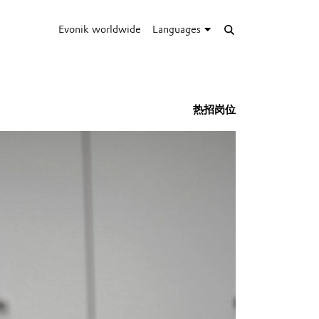
Evonik worldwide
Languages
热招岗位