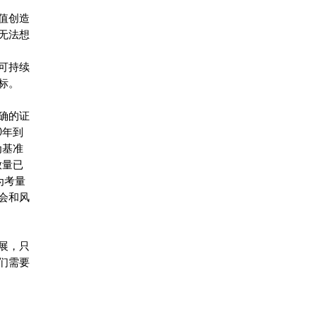
值创造
无法想
可持续
目标。
确的证
0年到
为基准
放量已
为考量
会和风
展，只
们需要