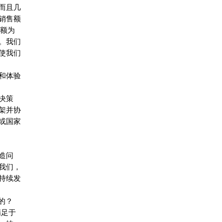
而且几
销售额
售额为
。我们
使我们
和体验
决策
架并协
或国家
造问
我们，
持续发
献的？
满足于