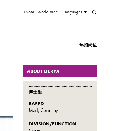
Evonik worldwide
Languages
热招岗位
ABOUT DERYA
博士生
BASED
Marl, Germany
DIVISION/FUNCTION
Creavis