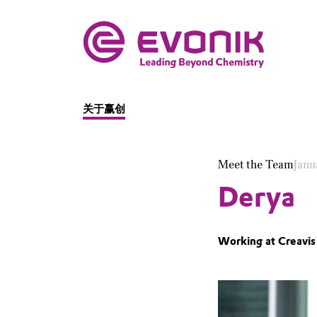
关于赢创
Meet the Team
Janu
Derya
Working at Creavis