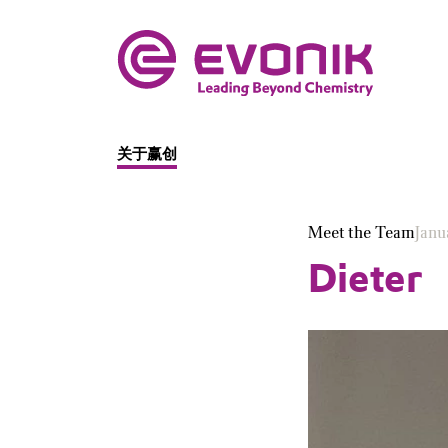
关于赢创
Meet the Team
Janu
Dieter