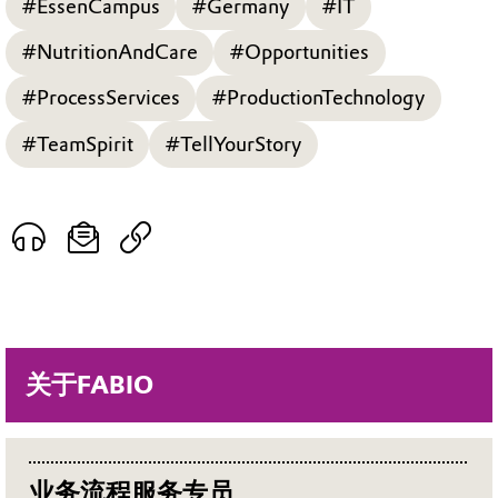
#EssenCampus
#Germany
#IT
#NutritionAndCare
#Opportunities
#ProcessServices
#ProductionTechnology
#TeamSpirit
#TellYourStory
关于FABIO
业务流程服务专员