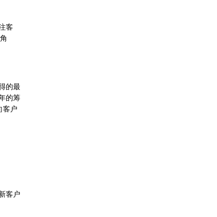
注客
的角
得的最
年的筹
向客户
新客户