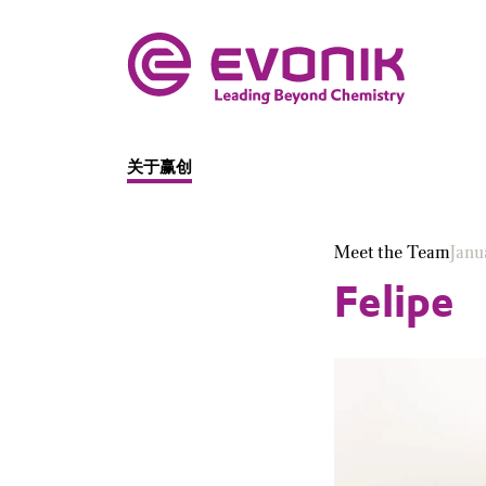
关于赢创
Meet the Team
Janu
Felipe