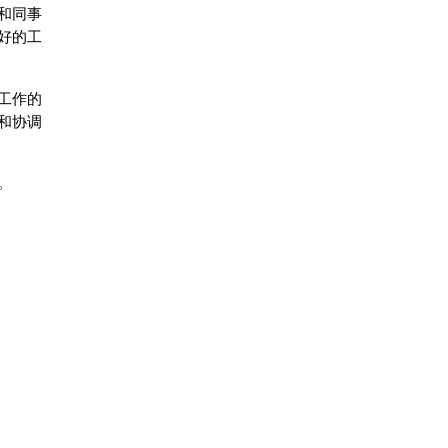
和同事
好的工
工作的
和协调
。