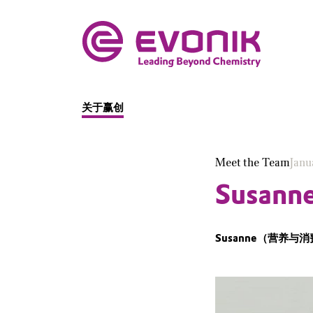
关于赢创
Meet the Team
Janu
Susann
Susanne（营养